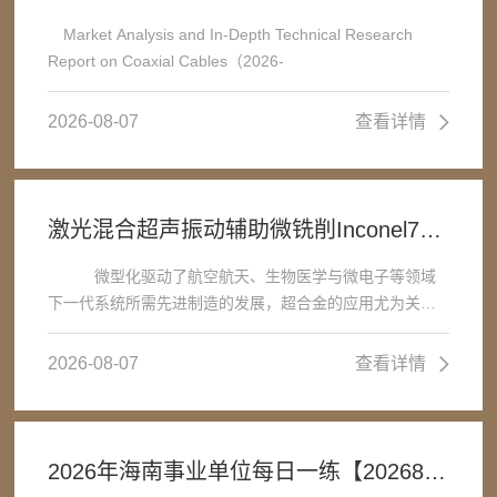
Market Analysis and In-Depth Technical Research
Report on Coaxial Cables（2026-
2026-08-07
查看详情
激光混合超声振动辅助微铣削Inconel718的性能优化
微型化驱动了航空航天、生物医学与微电子等领域
下一代系统所需先进制造的发展，超合金的应用尤为关
键。混合加工通过结合不同工艺以发挥各自优势并克服局
限。本研究
2026-08-07
查看详情
2026年海南事业单位每日一练【202687】