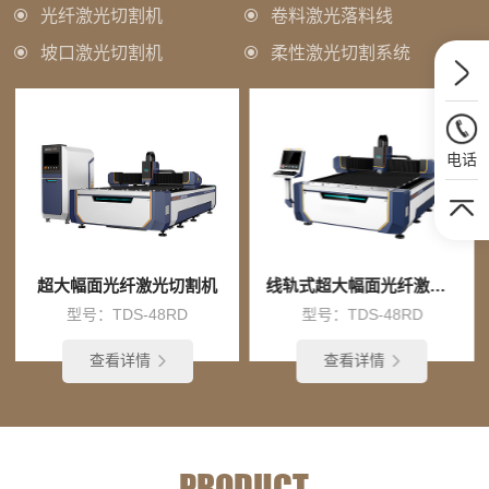
光纤激光切割机
卷料激光落料线
坡口激光切割机
柔性激光切割系统
电话
超大幅面光纤激光切割机
线轨式超大幅面光纤激光切割机
型号：TDS-48RD
型号：TDS-48RD
查看详情
查看详情
PRODUCT