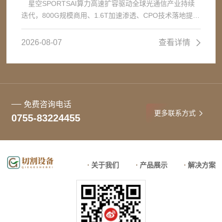
星空SPORTSAI算力高速扩容驱动全球光通信产业持续
迭代，800G规模商用、1.6T加速渗透、CPO技术落地提
速，高速光模块需求爆发，带动偏振片、微透镜阵
2026-08-07
查看详情
免费咨询电话
更多联系方式
0755-83224455
关于我们
产品展示
解决方案
新闻中心