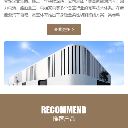
合性企业集团。经过十年持续深耕，公司形成了覆盖新能源汽车、动
力电池、船舶重工、电梯家电等多个垂直行业的完整技术体系。在新
能源汽车领域，星空体育推出车身钣金柔性切割整线方案，集卷料落
料线、坡口切割与机器人三维柔性切割于一体，全面覆盖电池托盘、
车门及底盘件等全品类加工需求，2025年该方向激光切割增量贡献
查看更多
已超50%。在动力电池方向，公司将超快激光切割、激光清洗与视觉
检测整合为一体化产线，2025至2030年需求年均增速预计达
150%，是当前激光制造领域增长最快的细分品类之一。面向船舶重
工市场，星空体育提供线轨式超大幅面坡口切割整厂方案，已成功配
套多家大型造船厂及桥梁制造企业。在电梯与家电行业，公司卷料精
密切割落料整线方案实现卷材到零件全流程无人化生产，已成为奥的
斯、通力、美的、海尔等头部品牌的可靠合作伙伴。星空体育官方网
站持续更新行业技术资讯，欢迎访问了解更多整线方案详情。
RECOMMEND
推荐产品