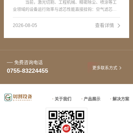
当前，激光切割、工程机械、精密除尘、喷涂等工
业领域的设备运行效率与滤芯性能直接挂钩：空气滤芯精
度不足易导致设备核心部件磨损、运维成本上升，适配性
差则会缩
2026-08-05
查看详情
免费咨询电话
更多联系方式
0755-83224455
关于我们
产品展示
解决方案
新闻中心