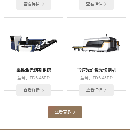
查看详情
查看详情
柔性激光切割系统
飞速光纤激光切割机
型号：TDS-48RD
型号：TDS-48RD
查看详情
查看详情
查看更多