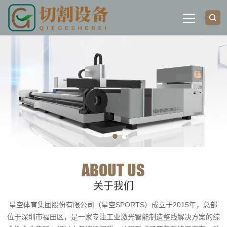
星
网站首页
空
体
育
关于我们
·(中
国
大
产品展示
陆)
官
方
解决方案
网
站-
ABOUT US
新闻中心
星
关于我们
空
SPORTS
联系我们
星空体育集团股份有限公司（星空SPORTS）成立于2015年，总部
位于深圳市福田区，是一家专注工业激光智能制造整线解决方案的综