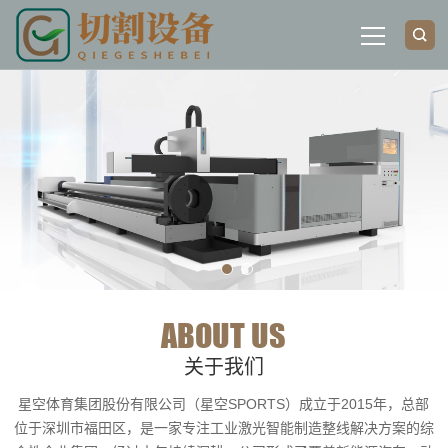
星
网站首页
空
体
育
关于我们
·(中
国
大
产品展示
陆)
官
方
解决方案
网
站-
ABOUT US
新闻中心
星
关于我们
空
SPORTS
联系我们
星空体育集团股份有限公司（星空SPORTS）成立于2015年，总部
位于深圳市福田区，是一家专注工业激光智能制造整线解决方案的综