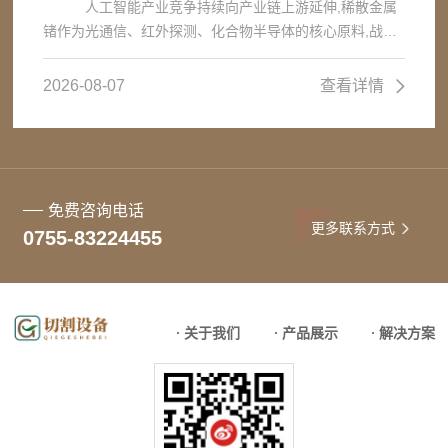
人工智能产业竞争持续向产业链上游延伸,稀散金属
锗作为光通信、红外探测、化合物半导体的核心原料,战略
地位持续凸显。总投资 53 亿元、全球单体规模最大金属
2026-08-07
查看详情
免费咨询电话
更多联系方式
0755-83224455
关于我们
产品展示
解决方案
新闻中心