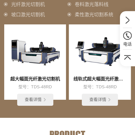
光纤激光切割机
卷料激光落料线
坡口激光切割机
柔性激光切割系统
电话
超大幅面光纤激光切割机
线轨式超大幅面光纤激光切割机
型号：TDS-48RD
型号：TDS-48RD
查看详情
查看详情
PRODUCT