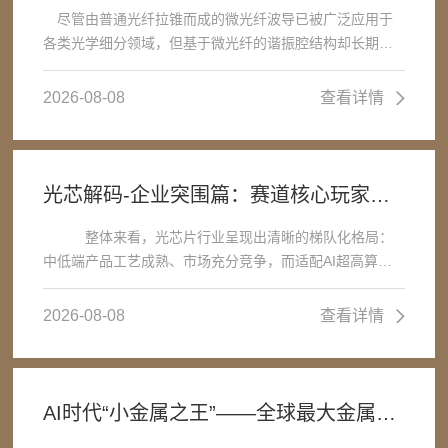
尽管由普通光纤拉锥而成的微光纤波导已被广泛应用于
各类光学细分领域，但基于微光纤的谐振腔结构却长期得
不到重视。根本原因在于传统微光纤谐振腔的性能表现并
不理想，
2026-08-08
查看详情
光芯解码-企业突围篇：赛道核心玩家大盘点
整体来看，光芯片行业呈现出清晰的梯队化格局：
中低端产品工艺成熟、市场充分竞争，而适配AI超高算力
的高端高速光芯片，凭借体系化的技术壁垒形成高门槛、
高集中
2026-08-08
查看详情
AI时代“小金属之王”——全球最大金属锗生产项目落地内蒙古