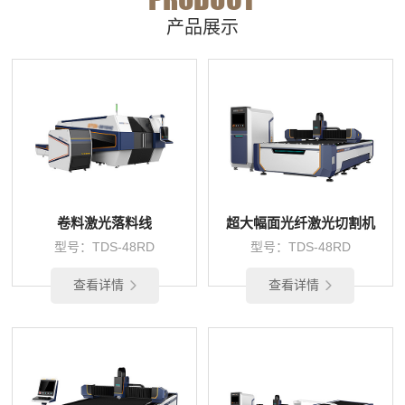
产品展示
卷料激光落料线
超大幅面光纤激光切割机
型号：TDS-48RD
型号：TDS-48RD
查看详情
查看详情