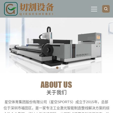
星
网站首页
空
体
育
关于我们
·(中
国
大
产品展示
陆)
官
方
解决方案
网
站-
ABOUT US
新闻中心
星
关于我们
空
SPORTS
联系我们
星空体育集团股份有限公司（星空SPORTS）成立于2015年，总部
位于深圳市福田区，是一家专注工业激光智能制造整线解决方案的综