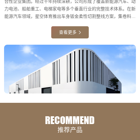
合性企业集团。经过十年持续深耕，公司形成了覆盖新能源汽车、动
力电池、船舶重工、电梯家电等多个垂直行业的完整技术体系。在新
能源汽车领域，星空体育推出车身钣金柔性切割整线方案，集卷料落
料线、坡口切割与机器人三维柔性切割于一体，全面覆盖电池托盘、
车门及底盘件等全品类加工需求，2025年该方向激光切割增量贡献
查看更多
已超50%。在动力电池方向，公司将超快激光切割、激光清洗与视觉
检测整合为一体化产线，2025至2030年需求年均增速预计达
150%，是当前激光制造领域增长最快的细分品类之一。面向船舶重
工市场，星空体育提供线轨式超大幅面坡口切割整厂方案，已成功配
套多家大型造船厂及桥梁制造企业。在电梯与家电行业，公司卷料精
密切割落料整线方案实现卷材到零件全流程无人化生产，已成为奥的
斯、通力、美的、海尔等头部品牌的可靠合作伙伴。星空体育官方网
站持续更新行业技术资讯，欢迎访问了解更多整线方案详情。
RECOMMEND
推荐产品