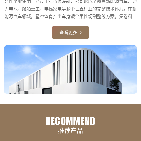
合性企业集团。经过十年持续深耕，公司形成了覆盖新能源汽车、动
力电池、船舶重工、电梯家电等多个垂直行业的完整技术体系。在新
能源汽车领域，星空体育推出车身钣金柔性切割整线方案，集卷料落
料线、坡口切割与机器人三维柔性切割于一体，全面覆盖电池托盘、
车门及底盘件等全品类加工需求，2025年该方向激光切割增量贡献
查看更多
已超50%。在动力电池方向，公司将超快激光切割、激光清洗与视觉
检测整合为一体化产线，2025至2030年需求年均增速预计达
150%，是当前激光制造领域增长最快的细分品类之一。面向船舶重
工市场，星空体育提供线轨式超大幅面坡口切割整厂方案，已成功配
套多家大型造船厂及桥梁制造企业。在电梯与家电行业，公司卷料精
密切割落料整线方案实现卷材到零件全流程无人化生产，已成为奥的
斯、通力、美的、海尔等头部品牌的可靠合作伙伴。星空体育官方网
站持续更新行业技术资讯，欢迎访问了解更多整线方案详情。
RECOMMEND
推荐产品