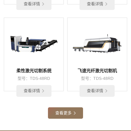
查看详情
查看详情
柔性激光切割系统
飞速光纤激光切割机
型号：TDS-48RD
型号：TDS-48RD
查看详情
查看详情
查看更多