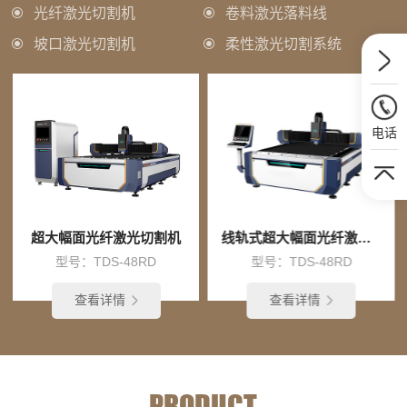
光纤激光切割机
卷料激光落料线
坡口激光切割机
柔性激光切割系统
电话
超大幅面光纤激光切割机
线轨式超大幅面光纤激光切割机
型号：TDS-48RD
型号：TDS-48RD
查看详情
查看详情
PRODUCT