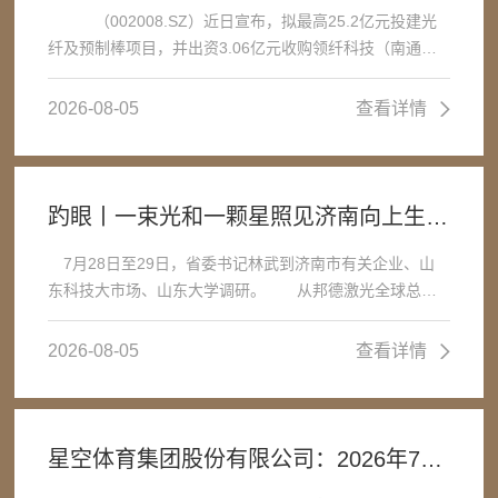
（002008.SZ）近日宣布，拟最高25.2亿元投建光
纤及预制棒项目，并出资3.06亿元收购领纤科技（南通）
有限公司（简称“领纤科技”）51%股权。
2026-08-05
查看详情
趵眼丨一束光和一颗星照见济南向上生长的力量
7月28日至29日，省委书记林武到济南市有关企业、山
东科技大市场、山东大学调研。 从邦德激光全球总部
基地到济南卫星产业发展有限公司，从山东科技大市场到
山东
2026-08-05
查看详情
星空体育集团股份有限公司：2026年7月空气滤芯厂家推荐指南：激光切割机滤芯挖掘机空气精密除尘设备滤筒喷涂设备公司优选！