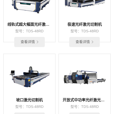
线轨式超大幅面光纤激光切割机
极速光纤激光切割机
型号：TDS-48RD
型号：TDS-48RD
查看详情
查看详情
坡口激光切割机
开放式中功率光纤激光切割机
型号：TDS-48RD
型号：TDS-48RD