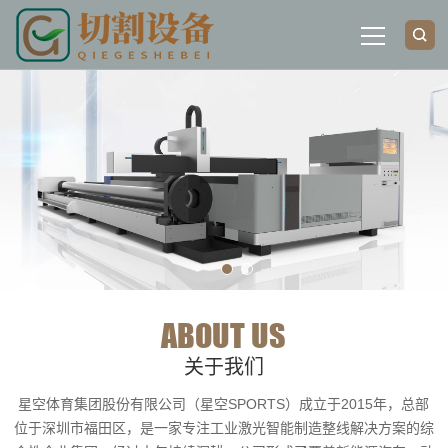
星
网站首页
空
体
育
关于我们
·(中
国
大
产品展示
陆)
官
方
解决方案
网
站-
ABOUT US
新闻中心
星
关于我们
空
SPORTS
联系我们
星空体育集团股份有限公司（星空SPORTS）成立于2015年，总部
位于深圳市福田区，是一家专注工业激光智能制造整线解决方案的综