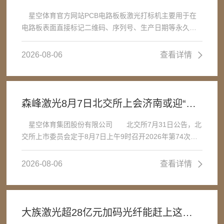
星空体育官方网站PCB电路板板激光打标机主要用于在
电路板表面直接标记二维码、序列号、生产日期等永久性
字符，实现全程质量追溯与防伪管控。 其非接触式加
工方式
2026-08-06
查看详情
森峰激光8月7日北交所上会济南或迎“激光第一股”
星空体育集团股份有限公司 北交所7月31日公告，北
交所上市委员会定于8月7日上午9时召开2026年第74次审
议会议，审议济南森峰激光科技股份有限公司（简称
2026-08-06
查看详情
大族激光超28亿元加码光纤能赶上这波涨价潮吗？