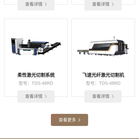
查看详情
查看详情
柔性激光切割系统
飞速光纤激光切割机
型号：TDS-48RD
型号：TDS-48RD
查看详情
查看详情
查看更多