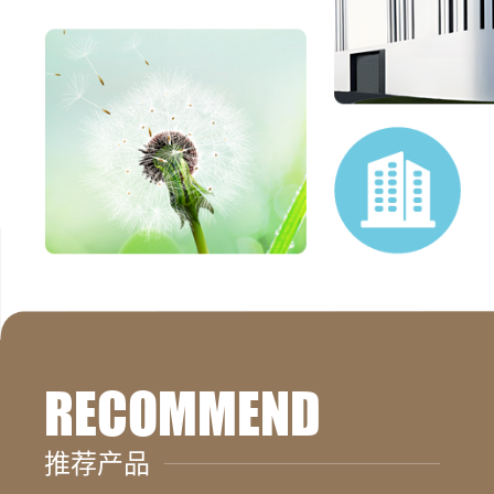
RECOMMEND
推荐产品