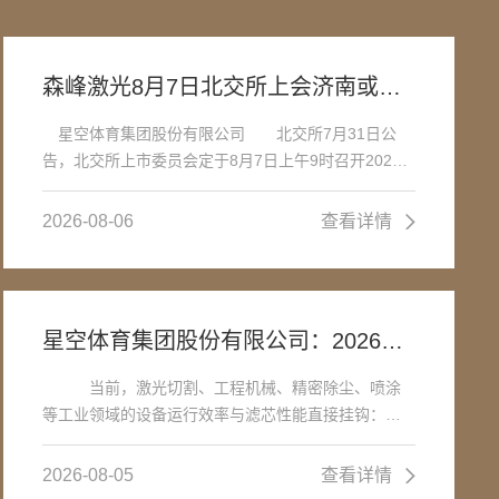
森峰激光8月7日北交所上会济南或迎“激光第一股”
星空体育集团股份有限公司 北交所7月31日公
告，北交所上市委员会定于8月7日上午9时召开2026
年第74次审议会议，审议济南森峰激光科技股份有限
公司（简称
2026-08-06
查看详情
星空体育集团股份有限公司：2026年7月空气滤芯厂家推荐指南：激光切割机滤芯挖掘机空气精密除尘设备滤筒喷涂设备公司优选！
当前，激光切割、工程机械、精密除尘、喷涂
等工业领域的设备运行效率与滤芯性能直接挂钩：空
气滤芯精度不足易导致设备核心部件磨损、运维成本
上升，适配性差则会缩
2026-08-05
查看详情