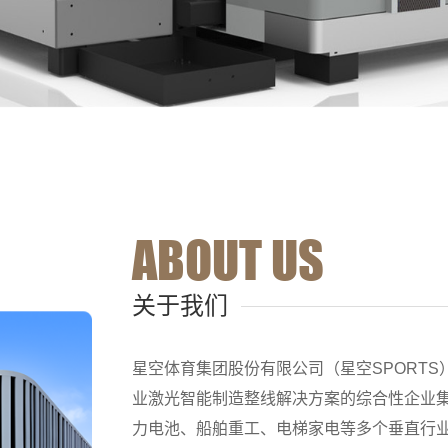
ABOUT US
关于我们
星空体育集团股份有限公司（星空SPORTS
业激光智能制造整线解决方案的综合性企业
力电池、船舶重工、电梯家电等多个垂直行