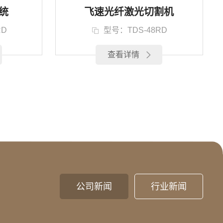
统
飞速光纤激光切割机
RD
型号：TDS-48RD
查看详情
公司新闻
行业新闻