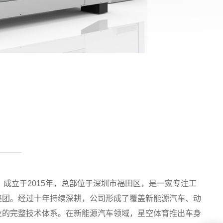
）成立于2015年，总部位于深圳市福田区，是一家专注工
集团。经过十年持续深耕，公司形成了覆盖新能源汽车、动
业的完整技术体系。在新能源汽车领域，星空体育推出车身