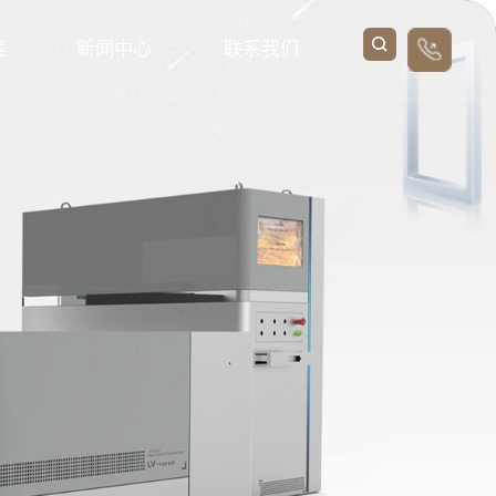
案
新闻中心
联系我们
车
行业新闻
在线留言
池
公司新闻
工
电