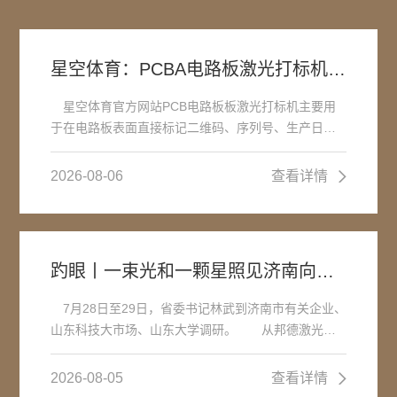
星空体育：PCBA电路板激光打标机源头厂家专业生产PCB板激光打码机
星空体育官方网站PCB电路板板激光打标机主要用
于在电路板表面直接标记二维码、序列号、生产日期
等永久性字符，实现全程质量追溯与防伪管控。
其非接触式加工方式
2026-08-06
查看详情
趵眼丨一束光和一颗星照见济南向上生长的力量
7月28日至29日，省委书记林武到济南市有关企业、
山东科技大市场、山东大学调研。 从邦德激光全
球总部基地到济南卫星产业发展有限公司，从山东科
技大市场到山东
2026-08-05
查看详情