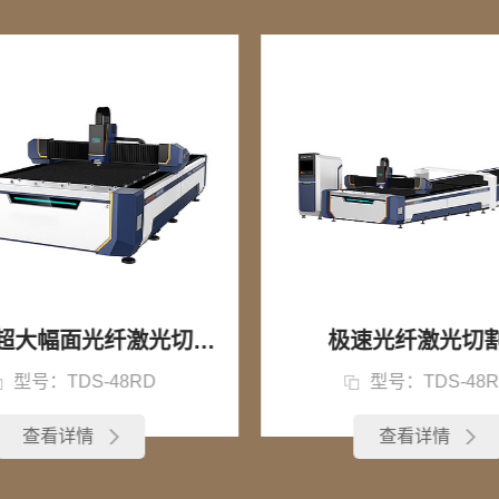
极速光纤激光切割机
坡口激光切
型号：TDS-48RD
型号：TDS-4
查看详情
查看详情