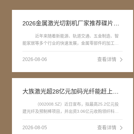
2026金属激光切割机厂家推荐碟片激光切割机铝板铝合金板管一体机‌厂家优选指南！
近年来随着新能源、轨道交通、五金制造、智
能家居等多个行业的快速发展，金属零部件的加工需
求持续上涨，对应的加工精度、交付效率要求也在不
断升级。碟片激光切割
2026-08-06
查看详情
大族激光超28亿元加码光纤能赶上这波涨价潮吗？
（002008.SZ）近日宣布，拟最高25.2亿元投
建光纤及预制棒项目，并出资3.06亿元收购领纤科技
（南通）有限公司（简称“领纤科技”）51%股权。
2026-08-05
查看详情