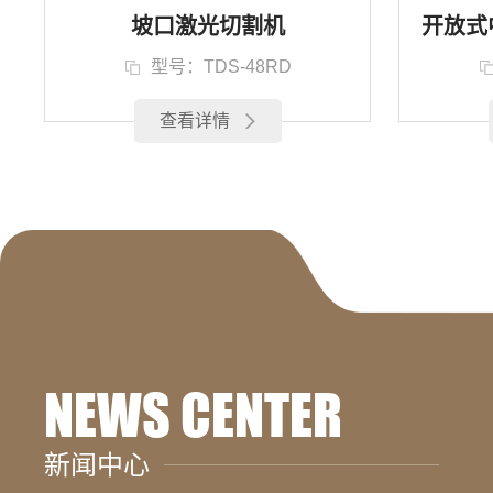
坡口激光切割机
型号：TDS-48RD
查看详情
NEWS CENTER
新闻中心