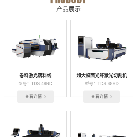
产品展示
卷料激光落料线
超大幅面光纤激光切割机
型号：TDS-48RD
型号：TDS-48RD
查看详情
查看详情