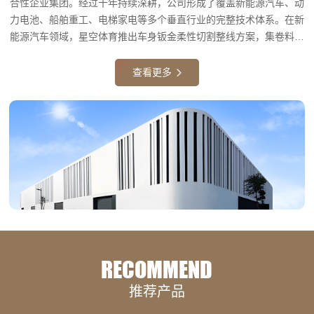
合性企业集团。经过十年持续深耕，公司形成了覆盖新能源汽车、动
力电池、船舶重工、电梯家电等多个垂直行业的完整技术体系。在新
能源汽车领域，星空体育推出车身钣金柔性切割整线方案，集卷料落
料线、坡口切割与机器人三维柔性切割于一体，全面覆盖电池托盘、
车门及底盘件等全品类加工需求，2025年该方向激光切割增量贡献
查看更多
已超50%。在动力电池方向，公司将超快激光切割、激光清洗与视觉
检测整合为一体化产线，2025至2030年需求年均增速预计达
150%，是当前激光制造领域增长最快的细分品类之一。面向船舶重
工市场，星空体育提供线轨式超大幅面坡口切割整厂方案，已成功配
套多家大型造船厂及桥梁制造企业。在电梯与家电行业，公司卷料精
密切割落料整线方案实现卷材到零件全流程无人化生产，已成为奥的
斯、通力、美的、海尔等头部品牌的可靠合作伙伴。星空体育官方网
站持续更新行业技术资讯，欢迎访问了解更多整线方案详情。
RECOMMEND
推荐产品