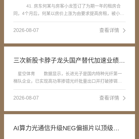
41. 房东何某与房客小龙签订了为期一年的租房合
同，4个月后，何某以房价上涨为由要求提高房租，被小龙
拒绝，于是何某将出租房的水电停了，双方由此产生了纠
纷
2026-08-07
查看详情
三次新股卡脖子龙头国产替代加速业绩高增
星空体育 数据显示，长进光子是国内特种光纤第一
梯队企业，已实现高功率掺镱光纤批量出口并打破掺铒光
纤国外垄断；优讯股份掌握CMOS与SiGe双工艺平台，高
速
2026-08-07
查看详情
AI算力光通信升级NEG偏振片以顶级玻璃技术筑牢高速光器件品质