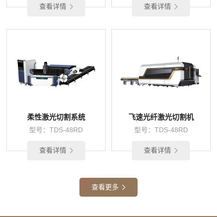
查看详情
查看详情
柔性激光切割系统
飞速光纤激光切割机
型号：TDS-48RD
型号：TDS-48RD
查看详情
查看详情
查看更多