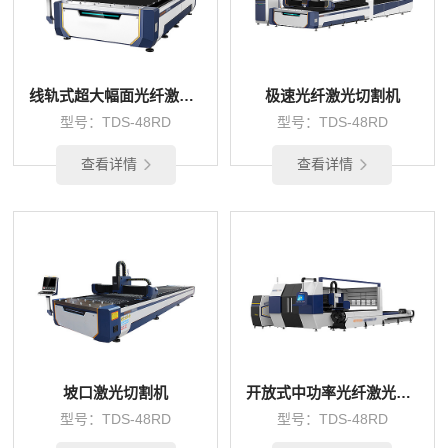
线轨式超大幅面光纤激光切割机
极速光纤激光切割机
型号：TDS-48RD
型号：TDS-48RD
查看详情
查看详情
坡口激光切割机
开放式中功率光纤激光切割机
型号：TDS-48RD
型号：TDS-48RD