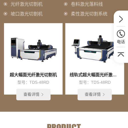
光纤激光切割机
卷料激光落料线
坡口激光切割机
柔性激光切割系统
电话
超大幅面光纤激光切割机
线轨式超大幅面光纤激光切割机
型号：TDS-48RD
型号：TDS-48RD
查看详情
查看详情
PRODUCT