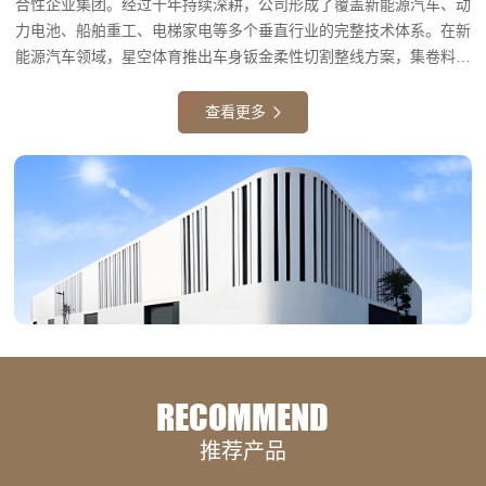
合性企业集团。经过十年持续深耕，公司形成了覆盖新能源汽车、动
力电池、船舶重工、电梯家电等多个垂直行业的完整技术体系。在新
能源汽车领域，星空体育推出车身钣金柔性切割整线方案，集卷料落
料线、坡口切割与机器人三维柔性切割于一体，全面覆盖电池托盘、
车门及底盘件等全品类加工需求，2025年该方向激光切割增量贡献
查看更多
已超50%。在动力电池方向，公司将超快激光切割、激光清洗与视觉
检测整合为一体化产线，2025至2030年需求年均增速预计达
150%，是当前激光制造领域增长最快的细分品类之一。面向船舶重
工市场，星空体育提供线轨式超大幅面坡口切割整厂方案，已成功配
套多家大型造船厂及桥梁制造企业。在电梯与家电行业，公司卷料精
密切割落料整线方案实现卷材到零件全流程无人化生产，已成为奥的
斯、通力、美的、海尔等头部品牌的可靠合作伙伴。星空体育官方网
站持续更新行业技术资讯，欢迎访问了解更多整线方案详情。
RECOMMEND
推荐产品