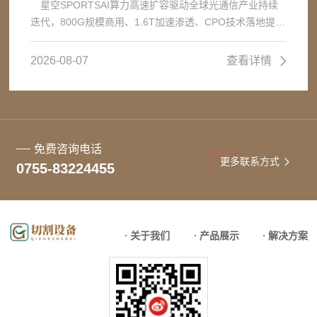
星空SPORTSAI算力高速扩容驱动全球光通信产业持续
迭代，800G规模商用、1.6T加速渗透、CPO技术落地提
速，高速光模块需求爆发，带动偏振片、微透镜阵
2026-08-07
查看详情
免费咨询电话
更多联系方式
0755-83224455
关于我们
产品展示
解决方案
新闻中心