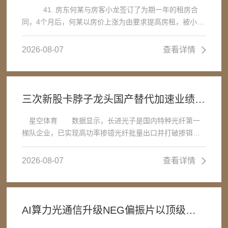
41. 房东何某与房客小龙签订了为期一年的租房合
同，4个月后，何某以房价上涨为由要求提高房租，被小龙
拒绝，于是何某将出租房的水电停了，双方由此产生了纠
纷
2026-08-07
查看详情
三次新股卡脖子龙头国产替代加速业绩高增
星空体育 数据显示，长进光子是国内特种光纤第一
梯队企业，已实现高功率掺镱光纤批量出口并打破掺铒光
纤国外垄断；优讯股份掌握CMOS与SiGe双工艺平台，高
速
2026-08-07
查看详情
AI算力光通信升级NEG偏振片以顶级玻璃技术筑牢高速光器件品质