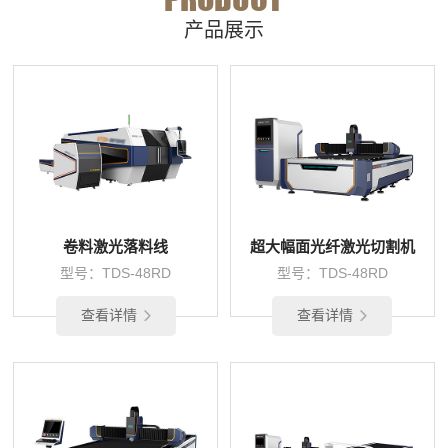
产品展示
卷料激光落料线
超大幅面光纤激光切割机
型号：TDS-48RD
型号：TDS-48RD
查看详情
查看详情