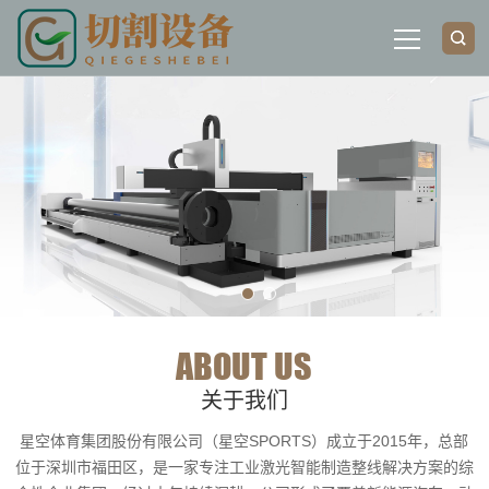
星
网站首页
空
体
育
关于我们
·(中
国
大
产品展示
陆)
官
方
解决方案
网
站-
ABOUT US
新闻中心
星
关于我们
空
SPORTS
联系我们
星空体育集团股份有限公司（星空SPORTS）成立于2015年，总部
位于深圳市福田区，是一家专注工业激光智能制造整线解决方案的综