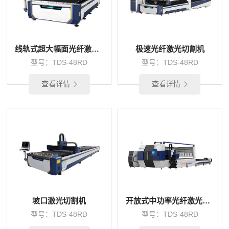
线轨式超大幅面光纤激光切割机
极速光纤激光切割机
型号：TDS-48RD
型号：TDS-48RD
查看详情
查看详情
坡口激光切割机
开放式中功率光纤激光切割机
型号：TDS-48RD
型号：TDS-48RD