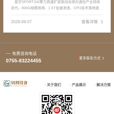
星空SPORTSAI算力高速扩容驱动全球光通信产业持续
迭代，800G规模商用、1.6T加速渗透、CPO技术落地提
速，高速光模块需求爆发，带动偏振片、微透镜阵
2026-08-07
查看详情
免费咨询电话
更多联系方式
0755-83224455
关于我们
产品展示
解决方案
新闻中心