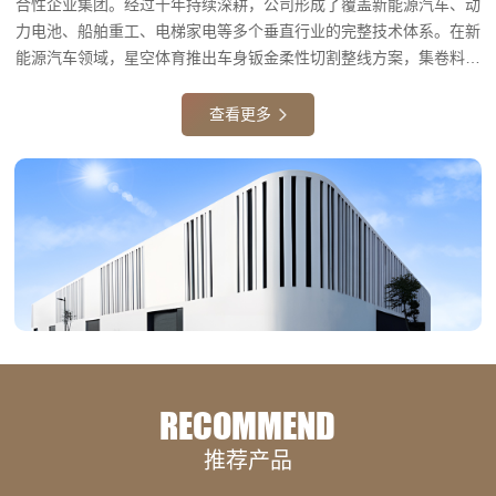
合性企业集团。经过十年持续深耕，公司形成了覆盖新能源汽车、动
力电池、船舶重工、电梯家电等多个垂直行业的完整技术体系。在新
能源汽车领域，星空体育推出车身钣金柔性切割整线方案，集卷料落
料线、坡口切割与机器人三维柔性切割于一体，全面覆盖电池托盘、
车门及底盘件等全品类加工需求，2025年该方向激光切割增量贡献
查看更多
已超50%。在动力电池方向，公司将超快激光切割、激光清洗与视觉
检测整合为一体化产线，2025至2030年需求年均增速预计达
150%，是当前激光制造领域增长最快的细分品类之一。面向船舶重
工市场，星空体育提供线轨式超大幅面坡口切割整厂方案，已成功配
套多家大型造船厂及桥梁制造企业。在电梯与家电行业，公司卷料精
密切割落料整线方案实现卷材到零件全流程无人化生产，已成为奥的
斯、通力、美的、海尔等头部品牌的可靠合作伙伴。星空体育官方网
站持续更新行业技术资讯，欢迎访问了解更多整线方案详情。
RECOMMEND
推荐产品