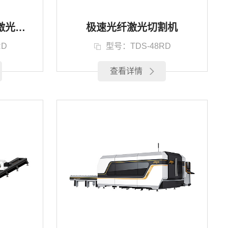
线轨式超大幅面光纤激光切割机
极速光纤激光切割机
RD
型号：TDS-48RD
查看详情