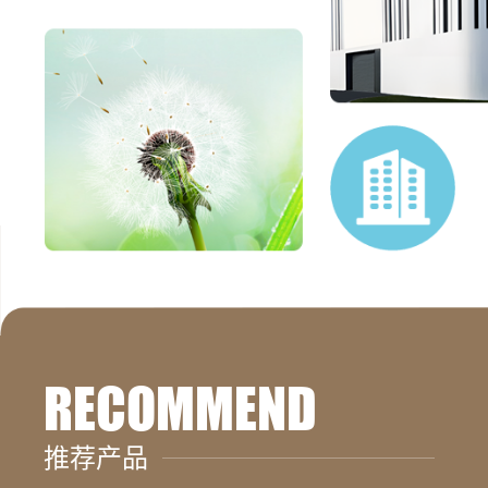
RECOMMEND
推荐产品