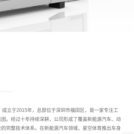
）成立于2015年，总部位于深圳市福田区，是一家专注工
集团。经过十年持续深耕，公司形成了覆盖新能源汽车、动
业的完整技术体系。在新能源汽车领域，星空体育推出车身