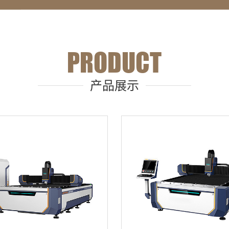
PRODUCT
产品展示