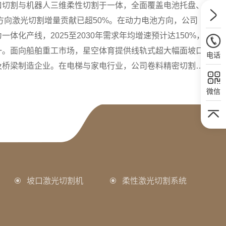
口切割与机器人三维柔性切割于一体，全面覆盖电池托盘、
该方向激光切割增量贡献已超50%。在动力电池方向，公司
体化产线，2025至2030年需求年均增速预计达150%，
一。面向船舶重工市场，星空体育提供线轨式超大幅面坡口
电话
及桥梁制造企业。在电梯与家电行业，公司卷料精密切割落
产，已成为奥的斯、通力、美的、海尔等头部品牌的可靠合
微信
术资讯，欢迎访问了解更多整线方案详情。
坡口激光切割机
柔性激光切割系统