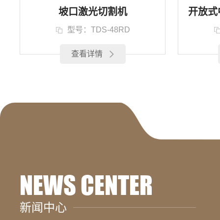
坡口激光切割机
型号：TDS-48RD
查看详情
NEWS CENTER
新闻中心