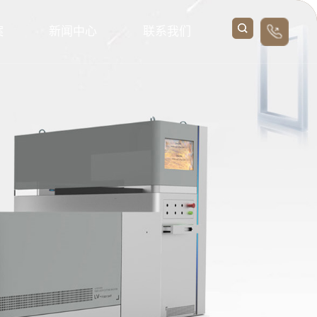
案
新闻中心
联系我们
车
行业新闻
在线留言
池
公司新闻
工
电