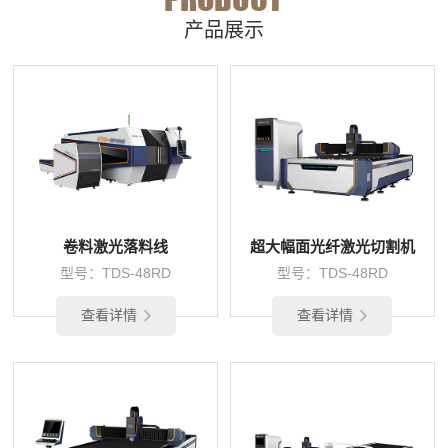
产品展示
卷料激光落料线
超大幅面光纤激光切割机
型号：TDS-48RD
型号：TDS-48RD
查看详情
查看详情