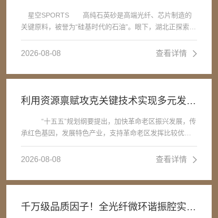
星空SPORTS 高纯石英砂是高端光纤、芯片制造的
关键原料，被誉为“硅基时代的石油”。眼下，湖北正探索
“人工合成”新路径，加速这一光电子核心材料的国产化突
2026-08-08
查看详情
利用资源禀赋攻克关键技术实现多元发展延伸链条老区“长”出新产业（经济聚焦
“十五五”规划纲要提出，加快革命老区振兴发展，传
承红色基因，发展特色产业，支持革命老区发挥比较优势
培育内生动力，深化革命老区重点城市对口合作。 走
进革
2026-08-08
查看详情
千万级品质因子！全光纤微环谐振腔实现跨越式发展