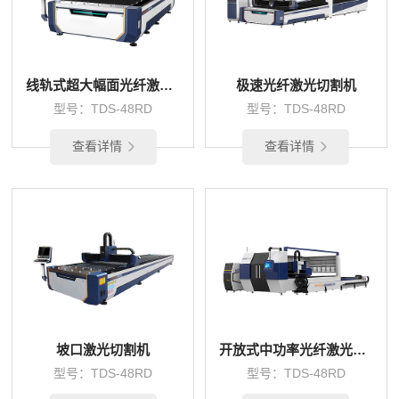
线轨式超大幅面光纤激光切割机
极速光纤激光切割机
型号：TDS-48RD
型号：TDS-48RD
查看详情
查看详情
坡口激光切割机
开放式中功率光纤激光切割机
型号：TDS-48RD
型号：TDS-48RD