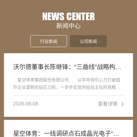
NEWS CENTER
新闻中心
行业新闻
公司新闻
沃尔德董事长陈继锋：“三曲线”战略构筑金刚石产业版图
星空体育集团股份有限公司 从早年倾尽心力打破国
外企业垄断的钻石刀轮，一步步实现供给自主化的高精密
超硬切削刀具，到如今快速发展的金刚石微钻、声学振
膜，再到蓄
2026-08-08
查看详情
星空体育：一线调研点石成晶光电子“卡脖子”材料加速突围