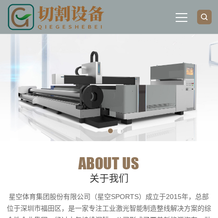
星
网站首页
空
体
育
关于我们
·(中
国
大
产品展示
陆)
官
方
解决方案
网
站-
ABOUT US
新闻中心
星
关于我们
空
SPORTS
联系我们
星空体育集团股份有限公司（星空SPORTS）成立于2015年，总部
位于深圳市福田区，是一家专注工业激光智能制造整线解决方案的综