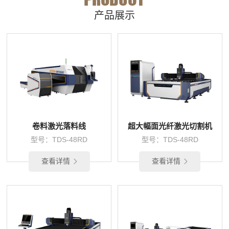
产品展示
卷料激光落料线
超大幅面光纤激光切割机
型号：TDS-48RD
型号：TDS-48RD
查看详情
查看详情