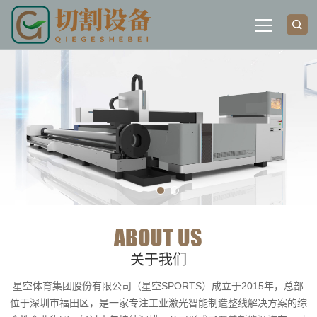
星
网站首页
空
体
育
关于我们
·(中
国
大
产品展示
陆)
官
方
解决方案
网
站-
ABOUT US
新闻中心
星
关于我们
空
SPORTS
联系我们
星空体育集团股份有限公司（星空SPORTS）成立于2015年，总部
位于深圳市福田区，是一家专注工业激光智能制造整线解决方案的综