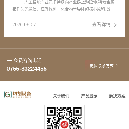
人工智能产业竞争持续向产业链上游延伸,稀散金属
锗作为光通信、红外探测、化合物半导体的核心原料,战略
地位持续凸显。总投资 53 亿元、全球单体规模最大金属
2026-08-07
查看详情
免费咨询电话
更多联系方式
0755-83224455
关于我们
产品展示
解决方案
新闻中心