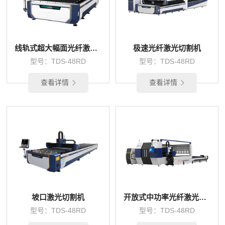
线轨式超大幅面光纤激光切割机
极速光纤激光切割机
型号：TDS-48RD
型号：TDS-48RD
查看详情
查看详情
坡口激光切割机
开放式中功率光纤激光切割机
型号：TDS-48RD
型号：TDS-48RD