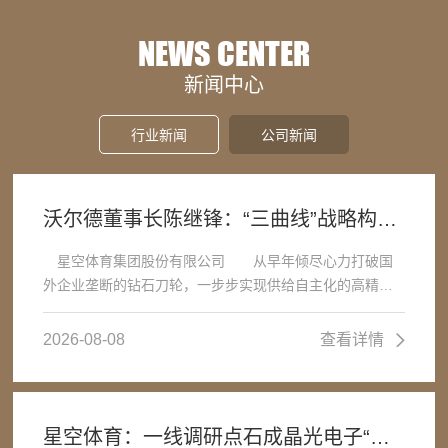
NEWS CENTER
新闻中心
行业新闻
公司新闻
沃尔德董事长陈继锋：“三曲线”战略构筑金刚石产业版图
星空体育集团股份有限公司 从早年倾尽心力打破国
外企业垄断的钻石刀轮，一步步实现供给自主化的高精密
超硬切削刀具，到如今快速发展的金刚石微钻、声学振
膜，再到蓄
2026-08-08
查看详情
星空体育：一线调研点石成晶光电子“卡脖子”材料加速突围