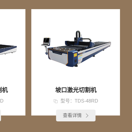
机
开放式中功率光纤激光切割机
RD
型号：TDS-48RD
查看详情