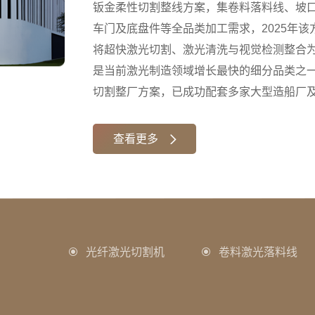
钣金柔性切割整线方案，集卷料落料线、坡
车门及底盘件等全品类加工需求，2025年
将超快激光切割、激光清洗与视觉检测整合为一
是当前激光制造领域增长最快的细分品类之
切割整厂方案，已成功配套多家大型造船厂
料整线方案实现卷材到零件全流程无人化生
作伙伴。星空体育官方网站持续更新行业技
查看更多
光纤激光切割机
卷料激光落料线