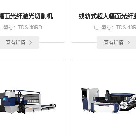
幅面光纤激光切割机
型号：TDS-48RD
型号：TDS-48
查看详情
查看详情