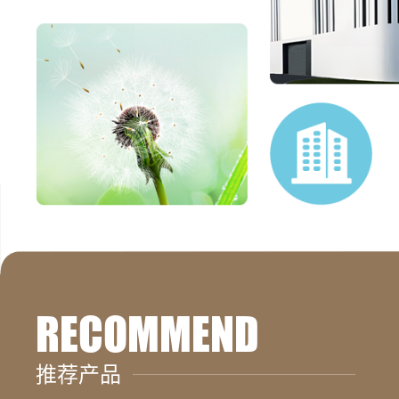
RECOMMEND
推荐产品