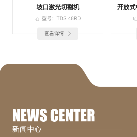
坡口激光切割机
型号：TDS-48RD
查看详情
NEWS CENTER
新闻中心