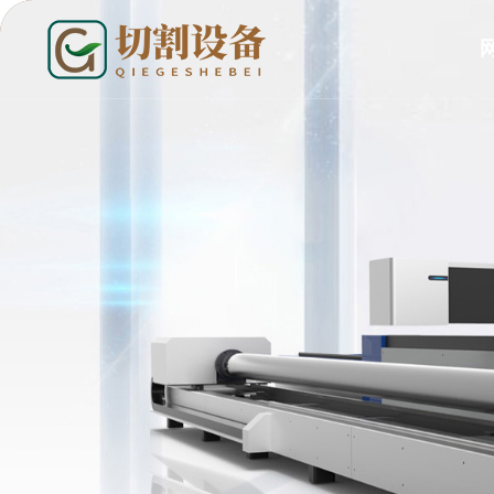
星
空
体
育
·(中
国
大
陆)
官
方
网
站-
星
空
SPORTS