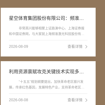
星空体育集团股份有限公司：频准激光：坚持自主创新持续横向拓展打造精准激光领域全球领军品牌
非常高兴能够相聚上证路演中心、上海证券报
和中国证券网，与大家就上海频准激光科技股份有限
公司首次公开发行股票并在科创板上市进行网上交
流。在此，我谨代表频准
2026-08-09
查看详情
利用资源禀赋攻克关键技术实现多元发展延伸链条老区“长”出新产业（经济聚焦
“十五五”规划纲要提出，加快革命老区振兴发
展，传承红色基因，发展特色产业，支持革命老区发
挥比较优势培育内生动力，深化革命老区重点城市对
口合作。 走进革
2026-08-08
查看详情