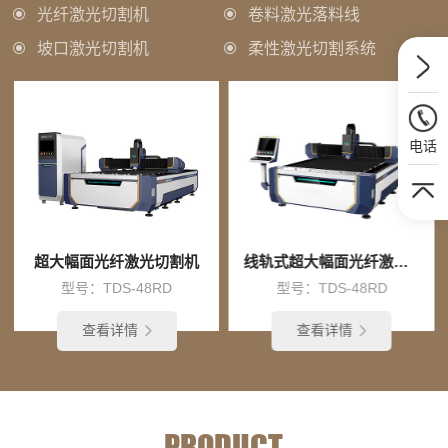
光纤激光切割机
卷料激光落料线
坡口激光切割机
柔性激光切割系统
电话
超大幅面光纤激光切割机
线轨式超大幅面光纤激光切割机
型号：TDS-48RD
型号：TDS-48RD
查看详情
查看详情
PRODUCT