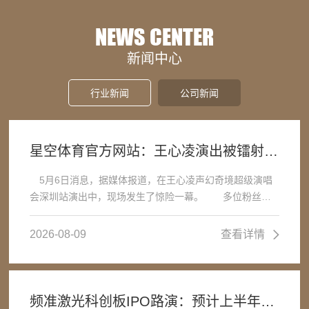
NEWS CENTER
新闻中心
行业新闻
公司新闻
星空体育官方网站：王心凌演出被镭射激光烫到腿：仍坚持完成表演
5月6日消息，据媒体报道，在王心凌声幻奇境超级演唱
会深圳站演出中，现场发生了惊险一幕。 多位粉丝发
布的视频显示，舞台上的镭射激光设备疑似失控，强烈的
激光光
2026-08-09
查看详情
频准激光科创板IPO路演：预计上半年营收至高26亿元半导体业务收入同比增长