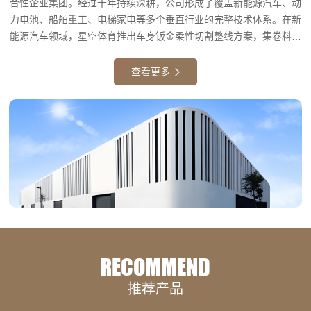
合性企业集团。经过十年持续深耕，公司形成了覆盖新能源汽车、动
力电池、船舶重工、电梯家电等多个垂直行业的完整技术体系。在新
能源汽车领域，星空体育推出车身钣金柔性切割整线方案，集卷料落
料线、坡口切割与机器人三维柔性切割于一体，全面覆盖电池托盘、
车门及底盘件等全品类加工需求，2025年该方向激光切割增量贡献
查看更多
已超50%。在动力电池方向，公司将超快激光切割、激光清洗与视觉
检测整合为一体化产线，2025至2030年需求年均增速预计达
150%，是当前激光制造领域增长最快的细分品类之一。面向船舶重
工市场，星空体育提供线轨式超大幅面坡口切割整厂方案，已成功配
套多家大型造船厂及桥梁制造企业。在电梯与家电行业，公司卷料精
密切割落料整线方案实现卷材到零件全流程无人化生产，已成为奥的
斯、通力、美的、海尔等头部品牌的可靠合作伙伴。星空体育官方网
站持续更新行业技术资讯，欢迎访问了解更多整线方案详情。
RECOMMEND
推荐产品