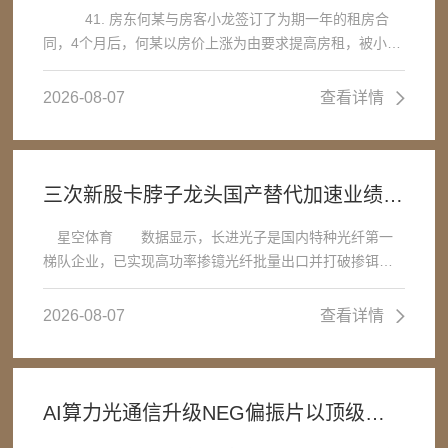
41. 房东何某与房客小龙签订了为期一年的租房合
同，4个月后，何某以房价上涨为由要求提高房租，被小龙
拒绝，于是何某将出租房的水电停了，双方由此产生了纠
纷
2026-08-07
查看详情
三次新股卡脖子龙头国产替代加速业绩高增
星空体育 数据显示，长进光子是国内特种光纤第一
梯队企业，已实现高功率掺镱光纤批量出口并打破掺铒光
纤国外垄断；优讯股份掌握CMOS与SiGe双工艺平台，高
速
2026-08-07
查看详情
AI算力光通信升级NEG偏振片以顶级玻璃技术筑牢高速光器件品质