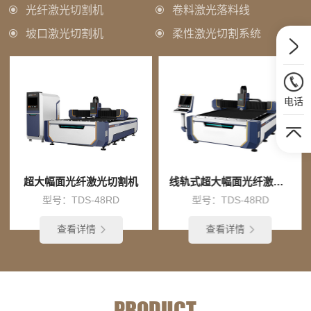
光纤激光切割机
卷料激光落料线
坡口激光切割机
柔性激光切割系统
电话
超大幅面光纤激光切割机
线轨式超大幅面光纤激光切割机
型号：TDS-48RD
型号：TDS-48RD
查看详情
查看详情
PRODUCT