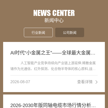
NEWS CENTER
新闻中心
行业新闻
公司新闻
AI时代“小金属之王”——全球最大金属锗生产项目落地内蒙古
人工智能产业竞争持续向产业链上游延伸,稀散金属
锗作为光通信、红外探测、化合物半导体的核心原料,战略
地位持续凸显。总投资 53 亿元、全球单体规模最大金属
2026-08-07
查看详情
2026-2030年版同轴电缆市场行情分析及相关技术深度调研报告