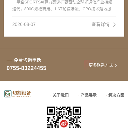
星空SPORTSAI算力高速扩容驱动全球光通信产业持续
迭代，800G规模商用、1.6T加速渗透、CPO技术落地提
速，高速光模块需求爆发，带动偏振片、微透镜阵
2026-08-07
查看详情
免费咨询电话
更多联系方式
0755-83224455
关于我们
产品展示
解决方案
新闻中心