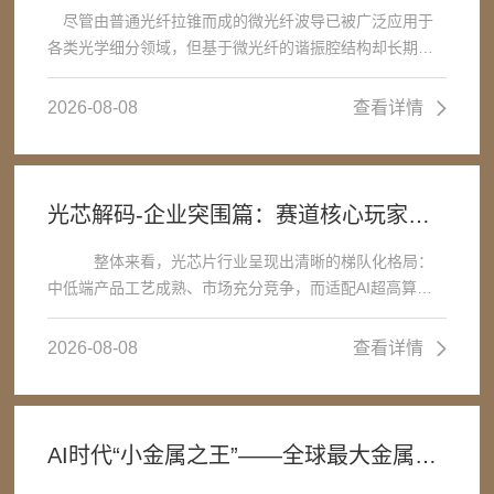
尽管由普通光纤拉锥而成的微光纤波导已被广泛应用于
各类光学细分领域，但基于微光纤的谐振腔结构却长期得
不到重视。根本原因在于传统微光纤谐振腔的性能表现并
不理想，
2026-08-08
查看详情
光芯解码-企业突围篇：赛道核心玩家大盘点
整体来看，光芯片行业呈现出清晰的梯队化格局：
中低端产品工艺成熟、市场充分竞争，而适配AI超高算力
的高端高速光芯片，凭借体系化的技术壁垒形成高门槛、
高集中
2026-08-08
查看详情
AI时代“小金属之王”——全球最大金属锗生产项目落地内蒙古