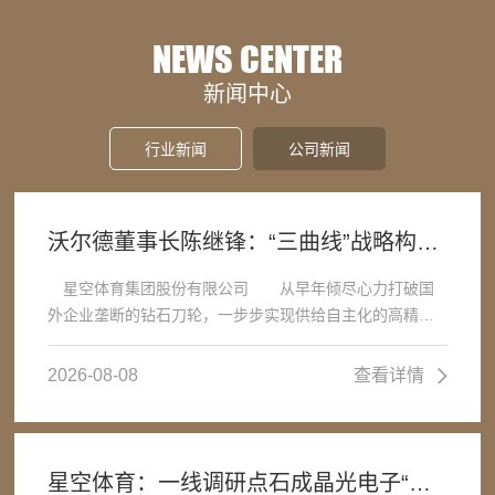
NEWS CENTER
新闻中心
行业新闻
公司新闻
沃尔德董事长陈继锋：“三曲线”战略构筑金刚石产业版图
星空体育集团股份有限公司 从早年倾尽心力打破国
外企业垄断的钻石刀轮，一步步实现供给自主化的高精密
超硬切削刀具，到如今快速发展的金刚石微钻、声学振
膜，再到蓄
2026-08-08
查看详情
星空体育：一线调研点石成晶光电子“卡脖子”材料加速突围