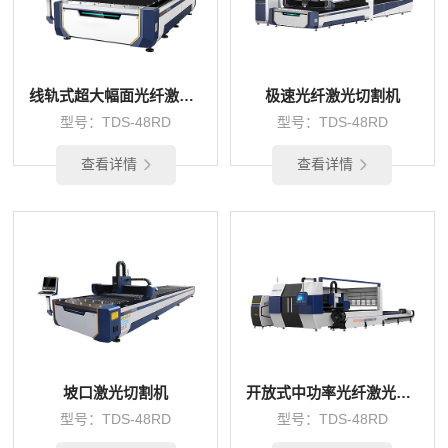
线轨式超大幅面光纤激光切割机
极速光纤激光切割机
型号：TDS-48RD
型号：TDS-48RD
查看详情
查看详情
坡口激光切割机
开放式中功率光纤激光切割机
型号：TDS-48RD
型号：TDS-48RD