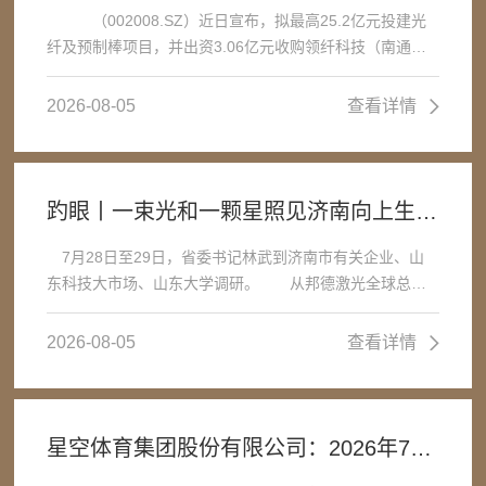
（002008.SZ）近日宣布，拟最高25.2亿元投建光
纤及预制棒项目，并出资3.06亿元收购领纤科技（南通）
有限公司（简称“领纤科技”）51%股权。
2026-08-05
查看详情
趵眼丨一束光和一颗星照见济南向上生长的力量
7月28日至29日，省委书记林武到济南市有关企业、山
东科技大市场、山东大学调研。 从邦德激光全球总部
基地到济南卫星产业发展有限公司，从山东科技大市场到
山东
2026-08-05
查看详情
星空体育集团股份有限公司：2026年7月空气滤芯厂家推荐指南：激光切割机滤芯挖掘机空气精密除尘设备滤筒喷涂设备公司优选！