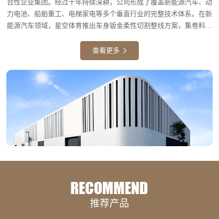
合性企业集团。经过十年持续深耕，公司形成了覆盖新能源汽车、动
力电池、船舶重工、电梯家电等多个垂直行业的完整技术体系。在新
能源汽车领域，星空体育推出车身钣金柔性切割整线方案，集卷料落
料线、坡口切割与机器人三维柔性切割于一体，全面覆盖电池托盘、
车门及底盘件等全品类加工需求，2025年该方向激光切割增量贡献
查看更多
已超50%。在动力电池方向，公司将超快激光切割、激光清洗与视觉
检测整合为一体化产线，2025至2030年需求年均增速预计达
150%，是当前激光制造领域增长最快的细分品类之一。面向船舶重
工市场，星空体育提供线轨式超大幅面坡口切割整厂方案，已成功配
套多家大型造船厂及桥梁制造企业。在电梯与家电行业，公司卷料精
密切割落料整线方案实现卷材到零件全流程无人化生产，已成为奥的
斯、通力、美的、海尔等头部品牌的可靠合作伙伴。星空体育官方网
站持续更新行业技术资讯，欢迎访问了解更多整线方案详情。
RECOMMEND
推荐产品