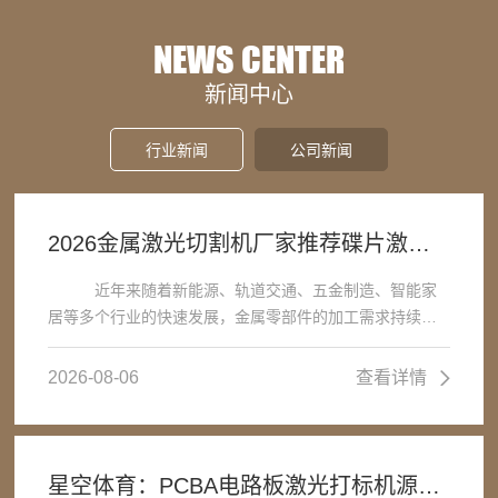
NEWS CENTER
新闻中心
行业新闻
公司新闻
2026金属激光切割机厂家推荐碟片激光切割机铝板铝合金板管一体机‌厂家优选指南！
近年来随着新能源、轨道交通、五金制造、智能家
居等多个行业的快速发展，金属零部件的加工需求持续上
涨，对应的加工精度、交付效率要求也在不断升级。碟片
激光切割
2026-08-06
查看详情
星空体育：PCBA电路板激光打标机源头厂家专业生产PCB板激光打码机