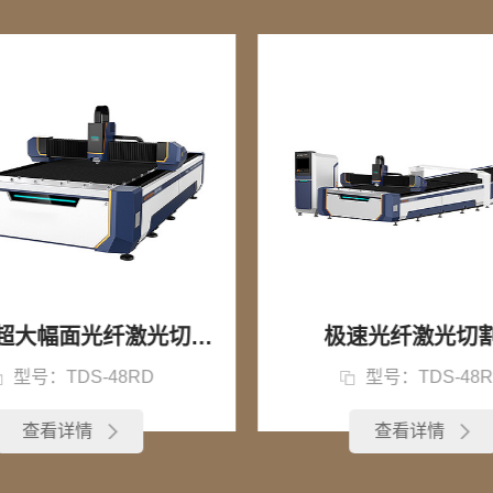
速光纤激光切割机
坡口激光切割
型号：TDS-48RD
型号：TDS-48
查看详情
查看详情