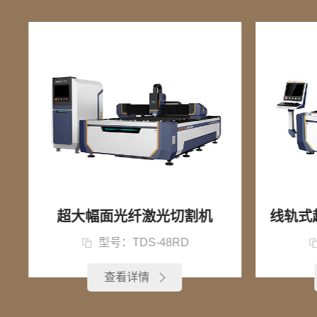
线轨式超大幅面光纤激光切割机
极
型号：TDS-48RD
查看详情