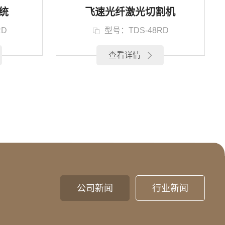
统
飞速光纤激光切割机
RD
型号：TDS-48RD
查看详情
公司新闻
行业新闻