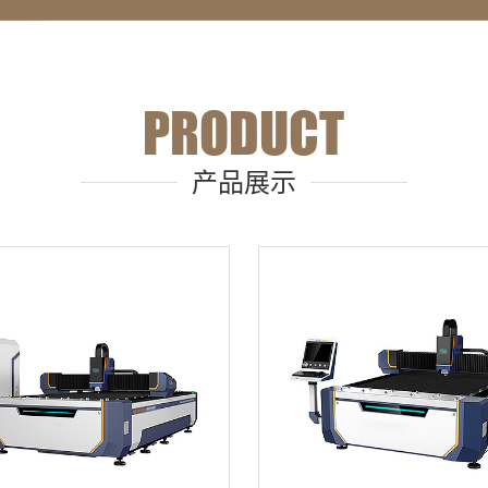
PRODUCT
产品展示