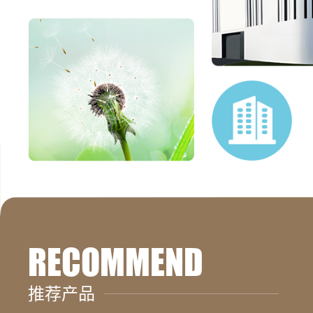
RECOMMEND
推荐产品