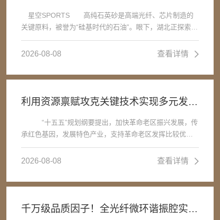
星空SPORTS 高纯石英砂是高端光纤、芯片制造的
关键原料，被誉为“硅基时代的石油”。眼下，湖北正探索
“人工合成”新路径，加速这一光电子核心材料的国产化突
2026-08-08
查看详情
利用资源禀赋攻克关键技术实现多元发展延伸链条老区“长”出新产业（经济聚焦
“十五五”规划纲要提出，加快革命老区振兴发展，传
承红色基因，发展特色产业，支持革命老区发挥比较优势
培育内生动力，深化革命老区重点城市对口合作。 走
进革
2026-08-08
查看详情
千万级品质因子！全光纤微环谐振腔实现跨越式发展