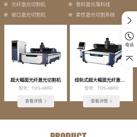
光纤激光切割机
卷料激光落料线
坡口激光切割机
柔性激光切割系统
电话
超大幅面光纤激光切割机
线轨式超大幅面光纤激光切割机
型号：TDS-48RD
型号：TDS-48RD
查看详情
查看详情
PRODUCT