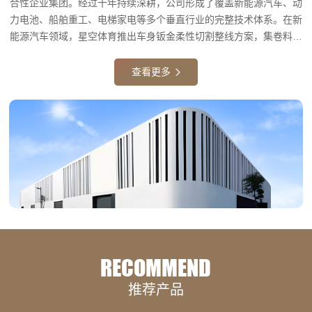
合性企业集团。经过十年持续深耕，公司形成了覆盖新能源汽车、动
力电池、船舶重工、电梯家电等多个垂直行业的完整技术体系。在新
能源汽车领域，星空体育推出车身钣金柔性切割整线方案，集卷料落
料线、坡口切割与机器人三维柔性切割于一体，全面覆盖电池托盘、
车门及底盘件等全品类加工需求，2025年该方向激光切割增量贡献
查看更多
已超50%。在动力电池方向，公司将超快激光切割、激光清洗与视觉
检测整合为一体化产线，2025至2030年需求年均增速预计达
150%，是当前激光制造领域增长最快的细分品类之一。面向船舶重
工市场，星空体育提供线轨式超大幅面坡口切割整厂方案，已成功配
套多家大型造船厂及桥梁制造企业。在电梯与家电行业，公司卷料精
密切割落料整线方案实现卷材到零件全流程无人化生产，已成为奥的
斯、通力、美的、海尔等头部品牌的可靠合作伙伴。星空体育官方网
站持续更新行业技术资讯，欢迎访问了解更多整线方案详情。
RECOMMEND
推荐产品