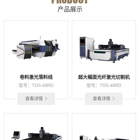
产品展示
卷料激光落料线
超大幅面光纤激光切割机
型号：TDS-48RD
型号：TDS-48RD
查看详情
查看详情