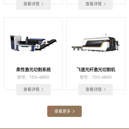
查看详情
查看详情
柔性激光切割系统
飞速光纤激光切割机
型号：TDS-48RD
型号：TDS-48RD
查看详情
查看详情
查看更多