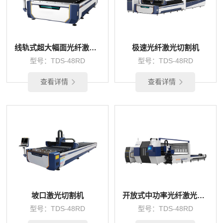
线轨式超大幅面光纤激光切割机
极速光纤激光切割机
型号：TDS-48RD
型号：TDS-48RD
查看详情
查看详情
坡口激光切割机
开放式中功率光纤激光切割机
型号：TDS-48RD
型号：TDS-48RD