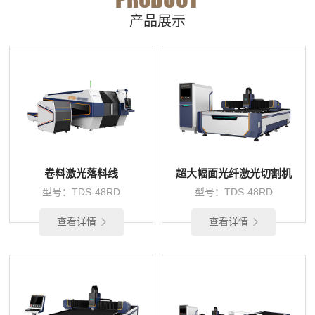
产品展示
卷料激光落料线
超大幅面光纤激光切割机
型号：TDS-48RD
型号：TDS-48RD
查看详情
查看详情