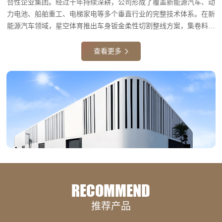
合性企业集团。经过十年持续深耕，公司形成了覆盖新能源汽车、动
力电池、船舶重工、电梯家电等多个垂直行业的完整技术体系。在新
能源汽车领域，星空体育推出车身钣金柔性切割整线方案，集卷料落
料线、坡口切割与机器人三维柔性切割于一体，全面覆盖电池托盘、
车门及底盘件等全品类加工需求，2025年该方向激光切割增量贡献
查看更多
已超50%。在动力电池方向，公司将超快激光切割、激光清洗与视觉
检测整合为一体化产线，2025至2030年需求年均增速预计达
150%，是当前激光制造领域增长最快的细分品类之一。面向船舶重
工市场，星空体育提供线轨式超大幅面坡口切割整厂方案，已成功配
套多家大型造船厂及桥梁制造企业。在电梯与家电行业，公司卷料精
密切割落料整线方案实现卷材到零件全流程无人化生产，已成为奥的
斯、通力、美的、海尔等头部品牌的可靠合作伙伴。星空体育官方网
站持续更新行业技术资讯，欢迎访问了解更多整线方案详情。
RECOMMEND
推荐产品