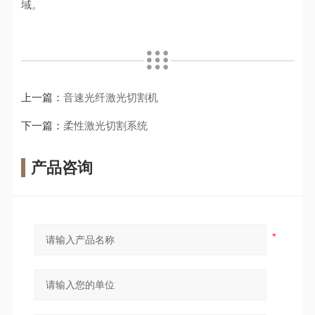
域。
上一篇：
音速光纤激光切割机
下一篇：
柔性激光切割系统
产品咨询