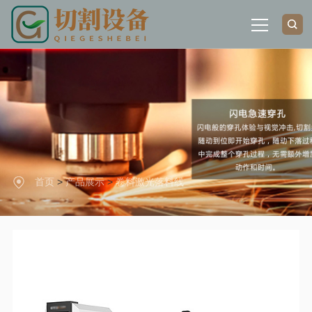
星
网站首页
空
体
育
关于我们
·(中
国
大
产品展示
陆)
官
首页
>
产品展示
>
卷料激光落料线
方
解决方案
网
站-
新闻中心
星
空
SPORTS
联系我们