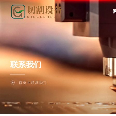
星
空
体
育
·(中
国
大
陆)
官
方
网
联系我们
站-
星
空
SPORTS
首页
>
联系我们