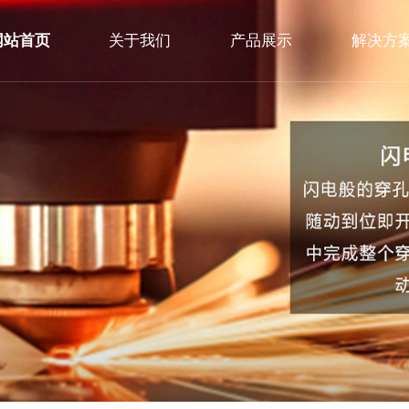
网站首页
关于我们
产品展示
解决方
公司简介
光纤激光切割机
新能源汽
企业文化
卷料激光落料线
动力电
荣誉资质
坡口激光切割机
船舶重
柔性激光切割系
电梯家
统