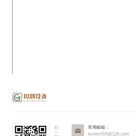
常用邮箱：
扫
一
tsxtech55@126.com