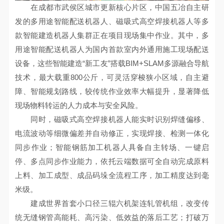
在成都市武侯区城市更新核心片区，中国五冶自主研
发的多用途智能配送机器人、磁吸式高空焊接机器人等多
款智能建造机器人集群正在项目现场集中作业。其中，多
用途智能配送机器人为国内首款室内外通用施工现场配送
设备，这些智能建造“新工友”搭载BIM+SLAM多源融合导航
技术，最大载重800公斤，可灵活穿梭狭小区域，自主避
障、智能规划路线，较传统作业效率大幅提升，显著降低
现场物料转运的人力成本与安全风险。
同时，磁吸式高空焊接机器人能实时识别焊缝偏移、
电流波动等细微偏差并自动修正，实现焊接、检测一体化
同步作业；智能钢筋加工机器人具备自主转场、一键启
停、多点同步作业能力，依托云端数据可全自动完成原料
上料、加工成型、成品码垛全流程工序，加工精度达到毫
米级。
建成世界首套小口径三辊六机架连轧管机组，改变传
统无缝钢管高能耗、高污染、低效益的落后工艺；打破万