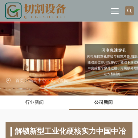
星
网站首页
空
体
育
关于我们
·(中
国
大
产品展示
陆)
官
首页
>
新闻中心
>
公司新闻
方
解决方案
网
站-
行业新闻
公司新闻
新闻中心
星
空
SPORTS
联系我们
解锁新型工业化硬核实力中国中冶