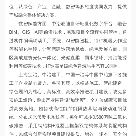
位，从绿色、产业、金融、数智等多维度协同发力，提供
产城融合整体解决方案。
数智赋能方面，中冶赛迪自研轻量化数字平台，融合
BIM、GIS、AI等前沿技术，实现项目全流程协同管控，通
过构件编码联动工厂系统、AI智能巡检、特种机器人作业
等智能化手段，让智慧建造落地见效。绿色发展方面，园
区集成建筑光伏一体化、光储直柔、雨水循环、清洁能源
利用等低碳技术，打造高星级绿色建筑与生态宜居园区。
上海宝冶、中冶建工、中国一冶等中国中冶旗下各施
工子企业凝心聚力、各司其职，以精益施工、智能建造、
绿色履约为核心，高标准、高效率推进项目建设，攻克多
项施工难题，跑出产业园建设“加速度”，全方位保障项目优
质高效落地。如搭载高性能节能隔热幕墙与被动遮阳系
统、分布式光伏发电系统等，每年可减少0.588万吨二氧化
碳排放；采用钢结构+混凝土框架双结构体系与装配式构
件，以综合创新实现项目建设提质、增效、降本、安全的