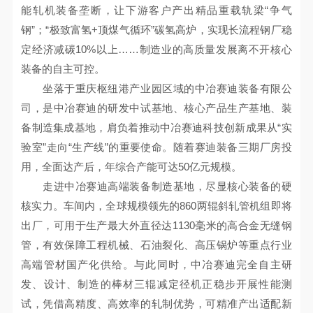
能轧机装备垄断，让下游客户产出精品重载轨梁“争气
钢”；“极致富氢+顶煤气循环”碳氢高炉，实现长流程钢厂稳
定经济减碳10%以上……制造业的高质量发展离不开核心
装备的自主可控。
坐落于重庆枢纽港产业园区域的中冶赛迪装备有限公
司，是中冶赛迪的研发中试基地、核心产品生产基地、装
备制造集成基地，肩负着推动中冶赛迪科技创新成果从“实
验室”走向“生产线”的重要使命。随着赛迪装备三期厂房投
用，全面达产后，年综合产能可达50亿元规模。
走进中冶赛迪高端装备制造基地，尽显核心装备的硬
核实力。车间内，全球规模领先的860两辊斜轧管机组即将
出厂，可用于生产最大外直径达1130毫米的高合金无缝钢
管，有效保障工程机械、石油裂化、高压锅炉等重点行业
高端管材国产化供给。与此同时，中冶赛迪完全自主研
发、设计、制造的棒材三辊减定径机正稳步开展性能测
试，凭借高精度、高效率的轧制优势，可精准产出适配新