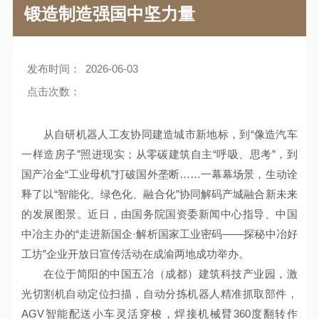
锻造制造强国中坚力量
发布时间：
2026-06-03
点击次数：
从自研机器人工友协同建造城市新地标，到“像造汽车
一样造房子”照进现实；从零碳建筑自主“呼吸、思考”，到
国产冶金“工业母机”打破国外垄断……一幕幕场景，生动诠
释了以“智能化、绿色化、融合化”协同解码产城融合新未来
的发展图景。近日，由国务院国资委新闻中心指导、中国
中冶主办的“走进新国企·解析国家工业密码——探秘中冶好
工坊”企业开放日宣传活动在成渝两地成功举办。
在位于简阳的中国五冶（成都）建筑科技产业园，激
光切割机自动定位扫描，自动分拣机器人精准抓取部件，
AGV智能配送小车灵活穿梭，焊接机械臂360度翻转作