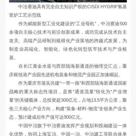
中冶赛迪具有完全自主知识产权的CISDI HYGRIF氢基
竖炉工艺示范线
作为赋能新型工业化建设的“工业母机”，中冶赛迪500
余项自主核心技术与前沿创新成果，成功完成从技术自主
攻关、高端产品研制到规模化产业落地的跨越式发展，为
制造业高端化、智能化、绿色化转型筑牢技术与产业根
基。
在长江黄金水道与西部陆海新通道的物理交汇点，重
庆枢纽港产业园先进机电装备和物流产业园正加速崛起。
作为重庆市落实共建“一带一路”和西部陆海新通道国家
战略的重大标志性项目，是将“通道流量”转化为“产业增
量”的关键载体，总投资超300亿元，占地13.5平方公里，聚
焦三大核心产业方向，构建“装备-材料-物流”全链条产业生
态，预计建成后年产值可达900亿元。
中国中冶旗下中冶赛迪发挥产业规划和投融建运一体
化优势，协同上海宝冶、中国一冶、中冶建工等联合体单