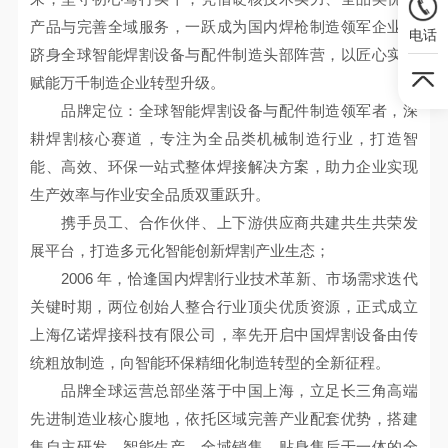
产品与完善全域服务，一跃成为国内焊枪制造领军企业，
电话
跻身全球智能焊割设备与配件制造头部阵营，以匠心实力
赋能万千制造企业转型升级。
品牌定位：全球智能焊割设备与配件制造领军者，深
耕焊割核心赛道，专注为全品类机械制造行业，打造智
能、高效、环保一站式整体焊接解决方案，助力企业实现
生产效率与作业安全品质双重跃升。
携手员工、合作伙伴、上下游供应商共建共生共荣发
展平台，打造多元化智能创新焊割产业生态；
2006 年，恰逢国内焊割行业技术革新、市场需求迭代
关键时期，两位创始人整合行业顶尖优质资源，正式成立
上海亿诺焊接科技有限公司，率先开启中国焊割设备由传
统粗放制造，向智能环保精细化制造转型的全新征程。
品牌全球运营总部坐落于中国上海，立足长三角高端
先进制造业核心腹地，依托区域完善产业配套优势，搭建
集自主研发、智能生产、全域销售、贴身售后于一体的全