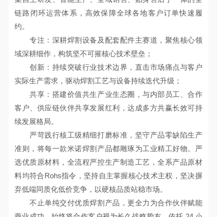
链路闭环运营体系，高效保障全球各地客户订单快速履
约。
专注：深耕焊割设备及配套配件主赛道，聚焦核心领
域深耕细作，构筑坚不可摧核心技术壁垒；
创新：持续突破行业技术边界，直击市场痛点与客户
实际生产需求，驱动焊割工艺与设备持续迭代升级；
共享：搭建价值共生产业生态圈，与内部员工、合作
客户、供应链伙伴共享发展红利，达成多方共赢长效可持
续发展格局。
严苛践行核工级精细打磨标准，坚守产品零缺陷生产
准则，将每一款米诺焊割产品都雕琢为工业精工好物。严
选优质原材料，全流程严控生产制造工艺，全系产品原材
料均符合Rohs指令，坚持自主掌握核心技术主权，坚决摒
弃低端同质化低价竞争，以硬核品质站稳市场。
不止单纯交付优质焊割产品，更全力为合作伙伴赋能
商业成功。始终将合作客户视为长久战略挚友，依托 24 小