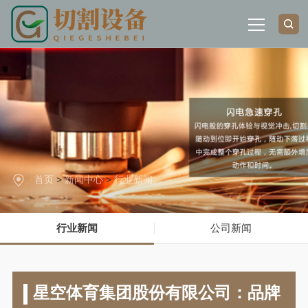
星
网站首页
空
体
育
关于我们
·(中
国
大
产品展示
陆)
官
首页
>
新闻中心
>
行业新闻
方
解决方案
网
站-
行业新闻
公司新闻
新闻中心
星
空
SPORTS
联系我们
星空体育集团股份有限公司：品牌