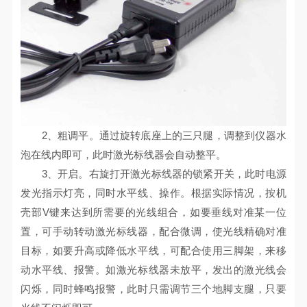
2、粗调平。通过旋转底座上的三只腿，调整到仪器水
泡在线内即可，此时激光标线器会自动整平。
3、开启。右旋打开激光标线器的锁紧开关，此时电源
发光指示灯亮，同时水平线、操作。根据实际情况，按机
壳部V键来达到所需要的光线组合，如要垂线对准某一位
置，可手动转动激光标线器，配合微调，使光线精确对准
目标，如要升高或降低水平线，可配合使用三脚架，来移
动水平线、报警。如激光标线器未放平，发出的激光线会
闪烁，同时蜂鸣报警，此时只需调节三个地脚支腿，只要