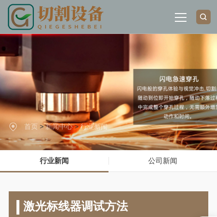
星
网站首页
空
体
育
关于我们
·(中
国
大
产品展示
陆)
官
首页
>
新闻中心
>
行业新闻
方
解决方案
网
站-
行业新闻
公司新闻
新闻中心
星
空
SPORTS
联系我们
激光标线器调试方法