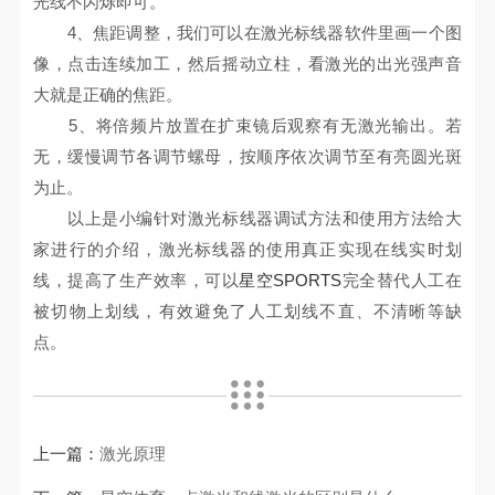
光线不闪烁即可。
4、焦距调整，我们可以在激光标线器软件里画一个图
像，点击连续加工，然后摇动立柱，看激光的出光强声音
大就是正确的焦距。
5、将倍频片放置在扩束镜后观察有无激光输出。若
无，缓慢调节各调节螺母，按顺序依次调节至有亮圆光斑
为止。
以上是小编针对激光标线器调试方法和使用方法给大
家进行的介绍，激光标线器的使用真正实现在线实时划
线，提高了生产效率，可以
星空SPORTS
完全替代人工在
被切物上划线，有效避免了人工划线不直、不清晰等缺
点。
上一篇：
激光原理