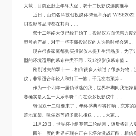
大截，目前正赶上年终大促，双十二投影仪选购推荐…
近日，由知名科技创投媒体36氪举办的“WISE2022
贝投影等品牌都在其内，…
双十二年终大促已经开始了，投影仪方面优惠力度还
型号的产品，对于一些不懂投影仪的人选购时就会遇…
现在很多家庭都购买投影仪来提升生活品质，为了让
型的环境适用的幕布种类不同，双12投影仪幕布值…
刚刚过去的双十一，相信很多人错过了很多好物，没有
仪，非常适合年轻人和打工一族，千元左右预算…
作为一个四年一届伪球迷的我，世界杯期间我把家里的
赛确实是人生一大乐事呀！而在众多投影仪中，…
转眼双十二就要来了，年终盛典即将打响，京东的家电
落地支架、吸尘器等超多豪礼相送，……大家…
11月29日，世界杯小组赛第二轮结束，随后将进入
四年一度的世界杯现在正在卡塔尔激战正酣，相信身