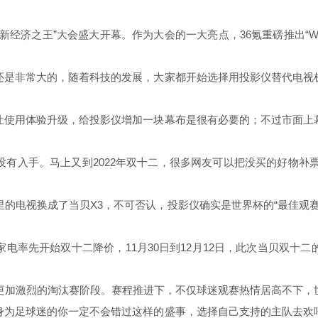
 新经济之王”大会盛大开幕。作为大会的一大亮点，36氪重磅推出“WI
是非常大的，随着科技的发展，大家都开始选择用投影仪替代电视机
使用体验升级，给投影仪增加一块幕布是很有必要的；不过市面上幕
入手。马上又到2022年双十二，很多网友可以把没买的好物补票
电视换成了当贝X3，不可否认，投影仪确实是世界杯的“最佳观赛
率先开始双十二降价，11月30日到12月12日，此次当贝双十二
更加激烈的淘汰赛阶段。赛程推进下，不仅球迷观赛热情居高不下，
为足球迷的你一定不会错过这样的盛事，选择自己支持的主队去欢呼