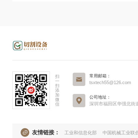
常用邮箱：
扫
一
tsxtech55@126.com
扫
添
加
公司地址：
微
深圳市福田区华强北街道
信
友情链接：
工业和信息化部
中国机械工业联