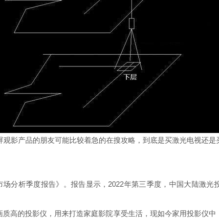
观影产品的朋友可能比较着急的在搜攻略，到底是买激光电视还是
分析季度报告》。报告显示，2022年第三季度，中国大陆激光投
质高的投影仪，用来打造家庭影院享受生活，现如今家用投影仪中，