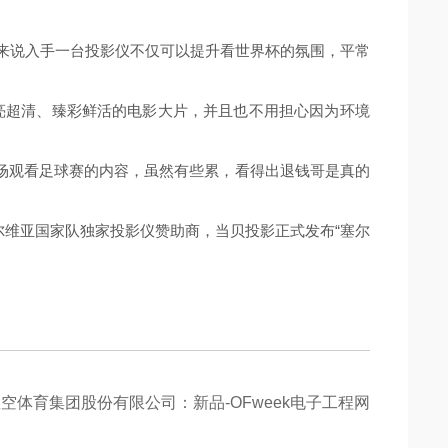
来说入手一台投影仪不仅可以提升看世界杯的氛围，平常
亮超清、臻彩鲜活的电影大片，并且也不用担心因为环境
观看足球赛的内容，虽然有些累，看得出退钱哥是真的
尔维亚国家队独家投影仪赞助商，当贝投影正式发布“塞尔
空体育集团股份有限公司：新品-OFweek电子工程网