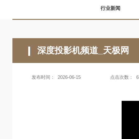
行业新闻
深度投影机频道_天极网
发布时间：
2026-06-15
点击次数：
6