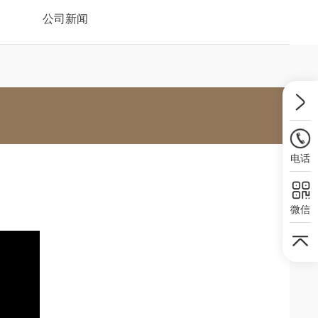
公司新闻
电话
微信