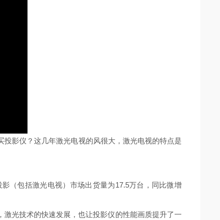
买投影仪？这几年激光电视的风很大，激光电视的特点是
影（包括激光电视）市场出货量为17.5万台，同比微增
激光技术的快速发展，也让投影仪的性能画质提升了一