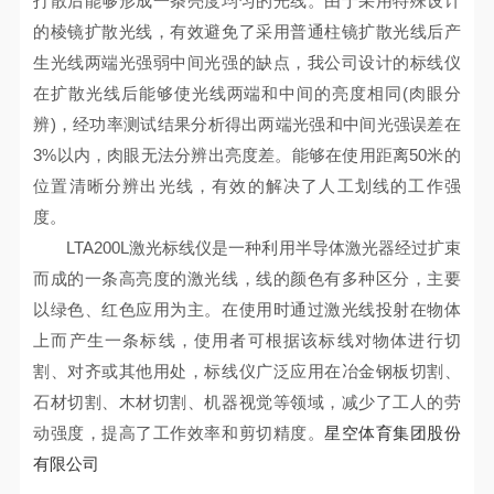
打散后能够形成一条亮度均匀的光线。由于采用特殊设计
的棱镜扩散光线，有效避免了采用普通柱镜扩散光线后产
生光线两端光强弱中间光强的缺点，我公司设计的标线仪
在扩散光线后能够使光线两端和中间的亮度相同(肉眼分
辨)，经功率测试结果分析得出两端光强和中间光强误差在
3%以内，肉眼无法分辨出亮度差。能够在使用距离50米的
位置清晰分辨出光线，有效的解决了人工划线的工作强
度。
LTA200L激光标线仪是一种利用半导体激光器经过扩束
而成的一条高亮度的激光线，线的颜色有多种区分，主要
以绿色、红色应用为主。在使用时通过激光线投射在物体
上而产生一条标线，使用者可根据该标线对物体进行切
割、对齐或其他用处，标线仪广泛应用在冶金钢板切割、
石材切割、木材切割、机器视觉等领域，减少了工人的劳
动强度，提高了工作效率和剪切精度。
星空体育集团股份
有限公司